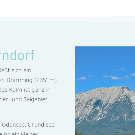
rndorf
eßt sich ein
en Grimming (2351 m)
es Kulm ist ganz in
der- und Skigebiet
u Ödensee, Grundlsee
ist ein kleiner,