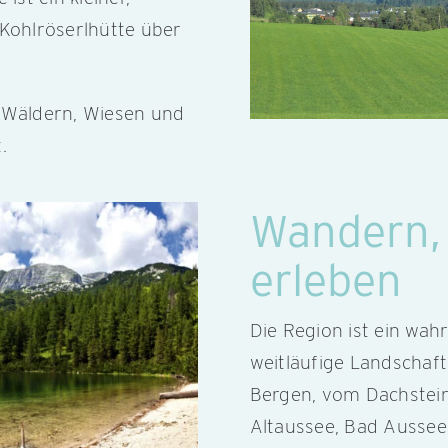
 Kohlröserlhütte über
n Wäldern, Wiesen und
.
Wandern, 
erleben
Die Region ist ein wa
weitläufige Landschaf
Bergen, vom Dachstein
Altaussee, Bad Aussee